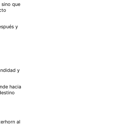
, sino que
cto
después y
undidad y
ende hacia
destino
terhorn al