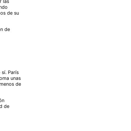
 las
undo
los de su
en de
sí. París
 toma unas
n menos de
ón
ad de