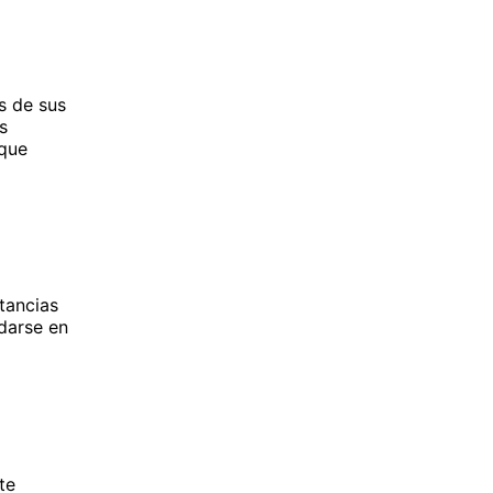
s de sus
s
 que
tancias
darse en
te