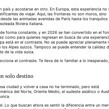
 país y acostarse en otro. En Europa, esta experiencia no 
ificantes de viajar. Aquí, las fronteras no son muros, sino
e desde las animadas avenidas de París hasta los tranquilos
oleada Riviera italiana.
 de forma constante, y en 2026 se han convertido en el fo
 vez como para quienes regresan en busca de una experienc
pa está en el contraste. No se puede apreciar plenamente 
e los Alpes suizos. Tampoco se puede entender la calidez d
te de la vida suiza.
cciona el contraste. Te lleva de lo familiar a lo inesperado,
un solo destino
 esa ciudad y volver a casa no ha terminado, pero está
América del Norte, Oriente Medio, el sudeste asiático o Austr
nunca.
el. Lo que buscan ahora es sentir la diferencia entre un me