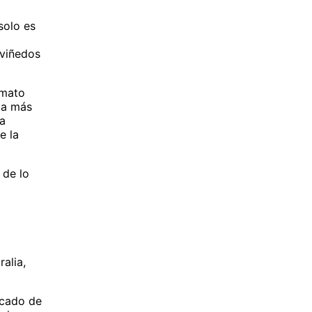
solo es
 viñedos
rmato
ia más
la
e la
 de lo
alia,
rcado de