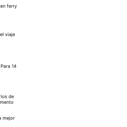
en ferry
l viaje
. Para 14
rios de
lemento
a mejor