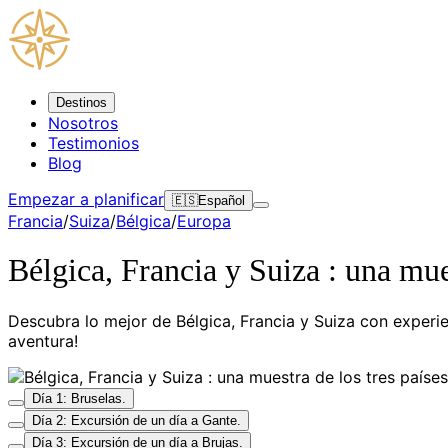
Destinos
Nosotros
Testimonios
Blog
Empezar a planificar
🇪🇸
Español
Francia
/
Suiza
/
Bélgica
/
Europa
Bélgica, Francia y Suiza : una mues
Descubra lo mejor de Bélgica, Francia y Suiza con experien
aventura!
Día 1: Bruselas.
Día 2: Excursión de un día a Gante.
Día 3: Excursión de un día a Brujas.