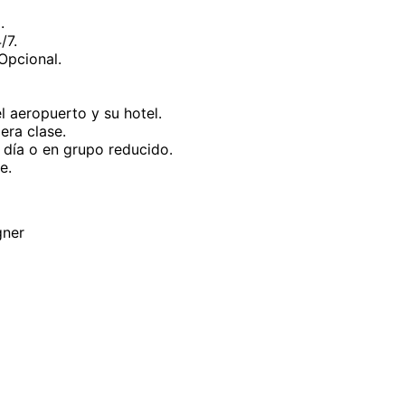
.
/7.
Opcional.
l aeropuerto y su hotel.
era clase.
 día o en grupo reducido.
e.
gner