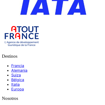
Destinos
Francia
Alemania
Suiza
Bélgica
Italia
Europa
Nosotros