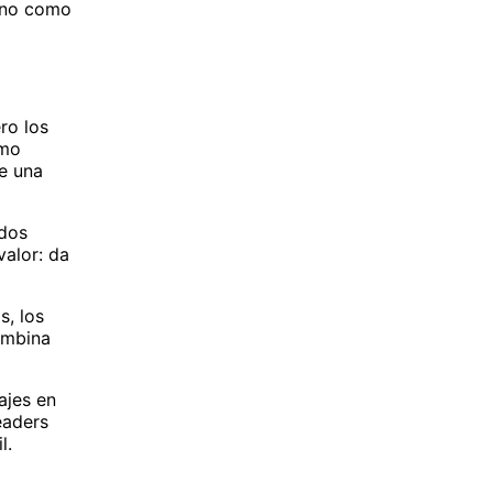
, no como
ro los
ómo
ue una
ados
valor: da
s, los
ombina
ajes en
eaders
l.