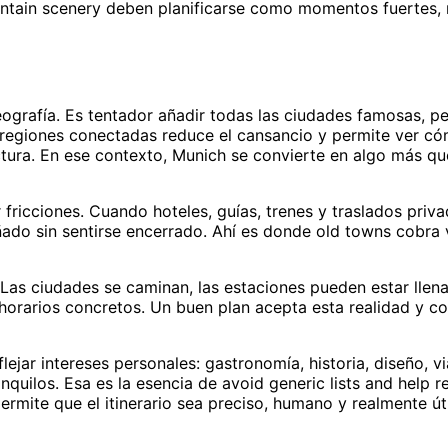
untain scenery deben planificarse como momentos fuertes
ografía. Es tentador añadir todas las ciudades famosas, pe
r regiones conectadas reduce el cansancio y permite ver c
ctura. En ese contexto, Munich se convierte en algo más q
ar fricciones. Cuando hoteles, guías, trenes y traslados priv
ñado sin sentirse encerrado. Ahí es donde old towns cobra 
Las ciudades se caminan, las estaciones pueden estar llena
 horarios concretos. Un buen plan acepta esta realidad y c
ejar intereses personales: gastronomía, historia, diseño, vi
anquilos. Esa es la esencia de avoid generic lists and help r
rmite que el itinerario sea preciso, humano y realmente úti