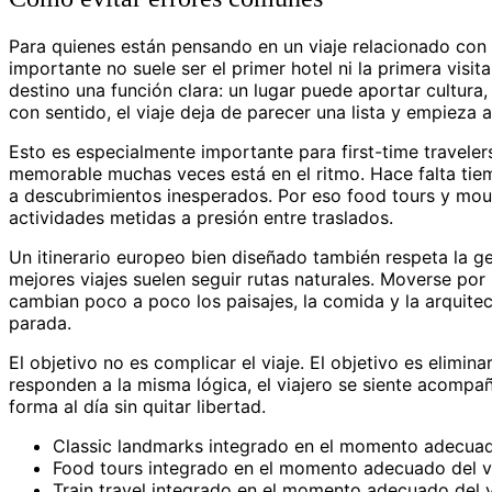
Para quienes están pensando en un viaje relacionado con b
importante no suele ser el primer hotel ni la primera visita
destino una función clara: un lugar puede aportar cultura
con sentido, el viaje deja de parecer una lista y empieza 
Esto es especialmente importante para first-time travelers
memorable muchas veces está en el ritmo. Hace falta tiemp
a descubrimientos inesperados. Por eso food tours y mo
actividades metidas a presión entre traslados.
Un itinerario europeo bien diseñado también respeta la ge
mejores viajes suelen seguir rutas naturales. Moverse po
cambian poco a poco los paisajes, la comida y la arquite
parada.
El objetivo no es complicar el viaje. El objetivo es elimin
responden a la misma lógica, el viajero se siente acompa
forma al día sin quitar libertad.
Classic landmarks integrado en el momento adecuado
Food tours integrado en el momento adecuado del vi
Train travel integrado en el momento adecuado del v