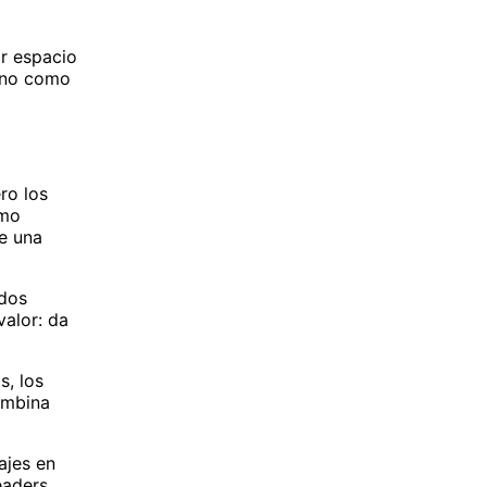
ar espacio
, no como
ro los
ómo
ue una
ados
valor: da
s, los
ombina
ajes en
eaders