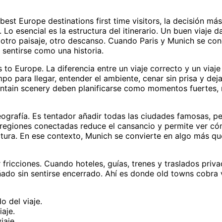
est Europe destinations first time visitors, la decisión más
. Lo esencial es la estructura del itinerario. Un buen viaje 
, otro paisaje, otro descanso. Cuando Paris y Munich se co
a sentirse como una historia.
 to Europe. La diferencia entre un viaje correcto y un viaje
o para llegar, entender el ambiente, cenar sin prisa y dej
untain scenery deben planificarse como momentos fuertes
ografía. Es tentador añadir todas las ciudades famosas, pe
r regiones conectadas reduce el cansancio y permite ver c
ctura. En ese contexto, Munich se convierte en algo más q
ar fricciones. Cuando hoteles, guías, trenes y traslados priv
ñado sin sentirse encerrado. Ahí es donde old towns cobra 
 del viaje.
aje.
iaje.