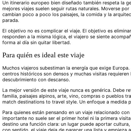
Un itinerario europeo bien diseñado también respeta la ge
mejores viajes suelen seguir rutas naturales. Moverse po
cambian poco a poco los paisajes, la comida y la arquite
parada.
El objetivo no es complicar el viaje. El objetivo es elimin
responden a la misma lógica, el viajero se siente acompa
forma al día sin quitar libertad.
Para quién es ideal este viaje
Muchos viajeros subestiman la energía que exige Europa. 
centros históricos son densos y muchas visitas requieren
descubrimiento con descanso.
La mejor versión de este viaje nunca es genérica. Debe refl
familia, paisajes alpinos, arte, vino, compras o pueblos tr
match destinations to travel style. Un enfoque a medida pe
Para quienes están pensando en un viaje relacionado con b
importante no suele ser el primer hotel ni la primera visita
destino una función clara: un lugar puede aportar cultura
con sentido, el viaje deja de parecer una lista y empieza 