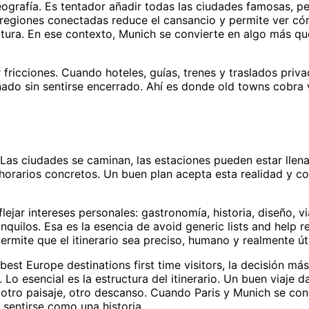
ografía. Es tentador añadir todas las ciudades famosas, pe
r regiones conectadas reduce el cansancio y permite ver c
ctura. En ese contexto, Munich se convierte en algo más q
ar fricciones. Cuando hoteles, guías, trenes y traslados priv
ñado sin sentirse encerrado. Ahí es donde old towns cobra 
Las ciudades se caminan, las estaciones pueden estar llena
 horarios concretos. Un buen plan acepta esta realidad y c
ejar intereses personales: gastronomía, historia, diseño, vi
anquilos. Esa es la esencia de avoid generic lists and help r
rmite que el itinerario sea preciso, humano y realmente úti
est Europe destinations first time visitors, la decisión más
. Lo esencial es la estructura del itinerario. Un buen viaje 
, otro paisaje, otro descanso. Cuando Paris y Munich se co
a sentirse como una historia.