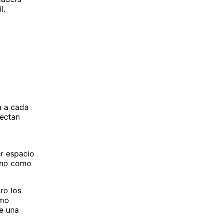
l.
da a cada
nectan
ar espacio
, no como
ro los
ómo
ue una