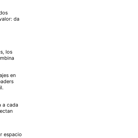
ados
valor: da
s, los
ombina
ajes en
eaders
l.
da a cada
nectan
ar espacio