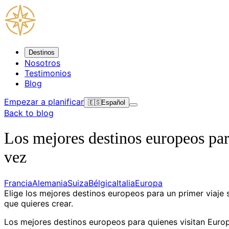
Destinos
Nosotros
Testimonios
Blog
Empezar a planificar
🇪🇸
Español
Back to blog
Los mejores destinos europeos par
vez
Francia
Alemania
Suiza
Bélgica
Italia
Europa
Elige los mejores destinos europeos para un primer viaje s
que quieres crear.
Los mejores destinos europeos para quienes visitan Europ