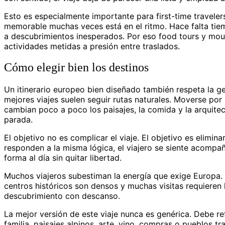
Esto es especialmente importante para first-time travelers
memorable muchas veces está en el ritmo. Hace falta tiemp
a descubrimientos inesperados. Por eso food tours y mo
actividades metidas a presión entre traslados.
Cómo elegir bien los destinos
Un itinerario europeo bien diseñado también respeta la ge
mejores viajes suelen seguir rutas naturales. Moverse po
cambian poco a poco los paisajes, la comida y la arquite
parada.
El objetivo no es complicar el viaje. El objetivo es elimin
responden a la misma lógica, el viajero se siente acompa
forma al día sin quitar libertad.
Muchos viajeros subestiman la energía que exige Europa. 
centros históricos son densos y muchas visitas requieren
descubrimiento con descanso.
La mejor versión de este viaje nunca es genérica. Debe refl
familia, paisajes alpinos, arte, vino, compras o pueblos tr