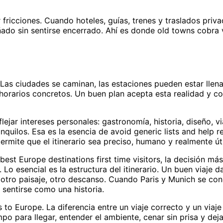
ar fricciones. Cuando hoteles, guías, trenes y traslados priv
ñado sin sentirse encerrado. Ahí es donde old towns cobra 
Las ciudades se caminan, las estaciones pueden estar llena
 horarios concretos. Un buen plan acepta esta realidad y c
ejar intereses personales: gastronomía, historia, diseño, vi
anquilos. Esa es la esencia de avoid generic lists and help r
rmite que el itinerario sea preciso, humano y realmente úti
est Europe destinations first time visitors, la decisión más
. Lo esencial es la estructura del itinerario. Un buen viaje 
, otro paisaje, otro descanso. Cuando Paris y Munich se co
a sentirse como una historia.
 to Europe. La diferencia entre un viaje correcto y un viaje
o para llegar, entender el ambiente, cenar sin prisa y dej