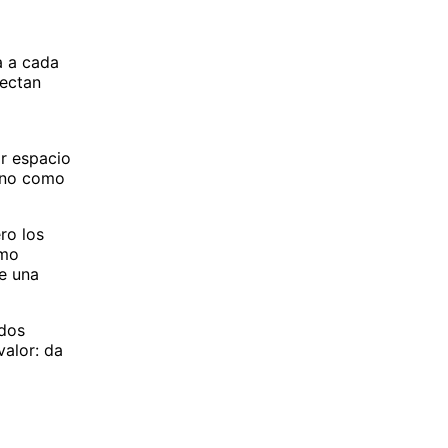
da a cada
nectan
ar espacio
, no como
ro los
ómo
ue una
ados
valor: da