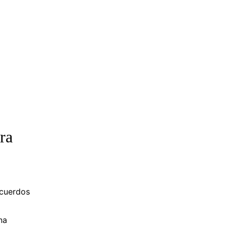
ra
ecuerdos
na