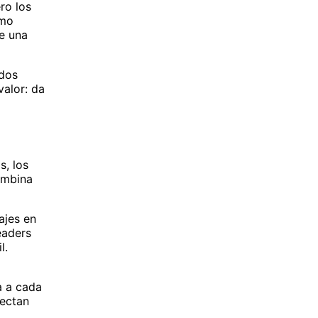
ro los
ómo
ue una
ados
valor: da
s, los
ombina
ajes en
eaders
l.
da a cada
nectan