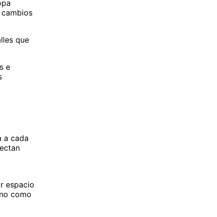
opa
e cambios
lles que
s e
s
da a cada
nectan
ar espacio
, no como