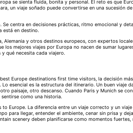
ropa se sienta fluida, bonita y personal. El reto es que Eur
lara, un viaje soñado puede convertirse en una sucesión d
. Se centra en decisiones prácticas, ritmo emocional y deta
a está en destino.
a, Alemania y otros destinos europeos, con expertos locale
que los mejores viajes por Europa no nacen de sumar lugare
y qué necesita cada viajero.
est Europe destinations first time visitors, la decisión más
. Lo esencial es la estructura del itinerario. Un buen viaje 
, otro paisaje, otro descanso. Cuando Paris y Munich se co
a sentirse como una historia.
 to Europe. La diferencia entre un viaje correcto y un viaje
o para llegar, entender el ambiente, cenar sin prisa y dej
untain scenery deben planificarse como momentos fuertes