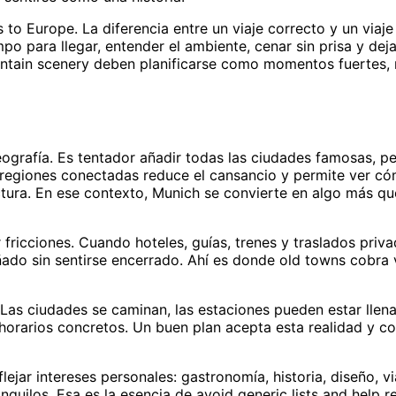
 to Europe. La diferencia entre un viaje correcto y un viaje
o para llegar, entender el ambiente, cenar sin prisa y dej
untain scenery deben planificarse como momentos fuertes
ografía. Es tentador añadir todas las ciudades famosas, pe
r regiones conectadas reduce el cansancio y permite ver c
ctura. En ese contexto, Munich se convierte en algo más q
ar fricciones. Cuando hoteles, guías, trenes y traslados priv
ñado sin sentirse encerrado. Ahí es donde old towns cobra 
Las ciudades se caminan, las estaciones pueden estar llena
 horarios concretos. Un buen plan acepta esta realidad y c
ejar intereses personales: gastronomía, historia, diseño, vi
anquilos. Esa es la esencia de avoid generic lists and help r